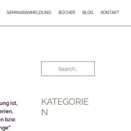
SEMINARANMELDUNG
BÜCHER
BLOG
KONTAKT
KATEGORIE
ng ist,
N
erien,
n bzw.
änge“