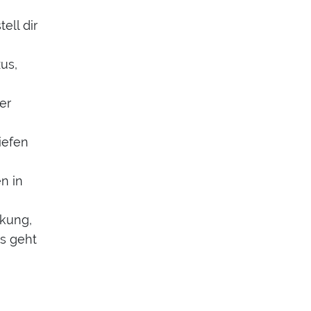
ell dir
xus,
er
iefen
n in
nkung,
as geht