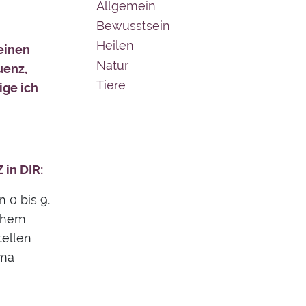
Allgemein
Bewusstsein
Heilen
meinen
Natur
uenz,
Tiere
ige ich
in DIR:
 0 bis 9.
schem
tellen
mma