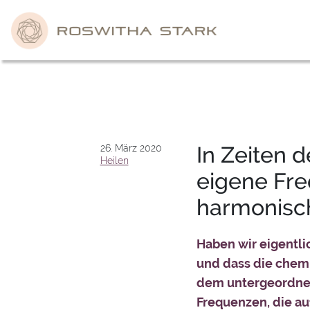
Skip
to
content
In Zeiten 
26. März 2020
Heilen
eigene Fr
harmonisc
Haben wir eigentli
und dass die chemi
dem untergeordnet
Frequenzen, die a