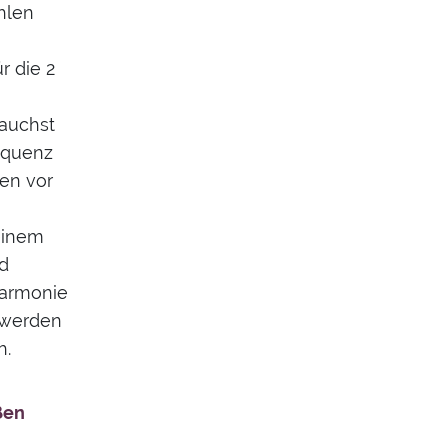
ahlen
r die 2
rauchst
requenz
en vor
deinem
d
Harmonie
 werden
h.
ßen