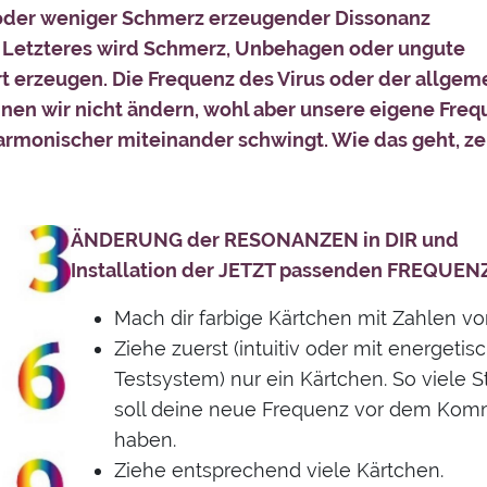
 oder weniger Schmerz erzeugender Dissonanz
 Letzteres wird Schmerz, Unbehagen oder ungute
Art erzeugen. Die Frequenz des Virus oder der allge
nnen wir nicht ändern, wohl aber unsere eigene Freq
rmonischer miteinander schwingt. Wie das geht, ze
ÄNDERUNG der RESONANZEN in DIR und
Installation der JETZT passenden FREQUENZ 
Mach dir farbige Kärtchen mit Zahlen von
Ziehe zuerst (intuitiv oder mit energeti
Testsystem) nur ein Kärtchen. So viele S
soll deine neue Frequenz vor dem Ko
haben.
Ziehe entsprechend viele Kärtchen.