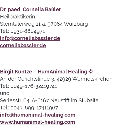
Dr. paed. Cornelia Baßler
Heilpraktikerin
Sterntalerweg 11 a, 97084 Würzburg
Tel.: 0931-8804971
info@corneliabassler.de
corneliabassler.de
Birgit Kuntze – HumAnimal Healing ©
An der Gerichtslinde 3, 42929 Wermelskirchen
Tel.: 0049-176-32419741
und
Serlesstr. 64, A-6167 Neustift im Stubaital
Tel.: 0043-699-17411967
info@humanimal-healing.com
www.humanimal-healing.com