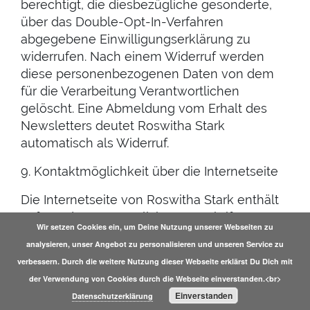
berechtigt, die diesbezügliche gesonderte,
über das Double-Opt-In-Verfahren
abgegebene Einwilligungserklärung zu
widerrufen. Nach einem Widerruf werden
diese personenbezogenen Daten von dem
für die Verarbeitung Verantwortlichen
gelöscht. Eine Abmeldung vom Erhalt des
Newsletters deutet Roswitha Stark
automatisch als Widerruf.
9. Kontaktmöglichkeit über die Internetseite
Die Internetseite von Roswitha Stark enthält
aufgrund von gesetzlichen Vorschriften
Wir setzen Cookies ein, um Deine Nutzung unserer Webseiten zu
Angaben, die eine schnelle elektronische
analysieren, unser Angebot zu personalisieren und unseren Service zu
Kontaktaufnahme zu unserem Unternehmen
verbessern. Durch die weitere Nutzung dieser Webseite erklärst Du Dich mit
sowie eine unmittelbare Kommunikation mit
der Verwendung von Cookies durch die Webseite einverstanden.<br>
uns ermöglichen, was ebenfalls eine
Einverstanden
Datenschutzerklärung
allgemeine Adresse der sogenannten